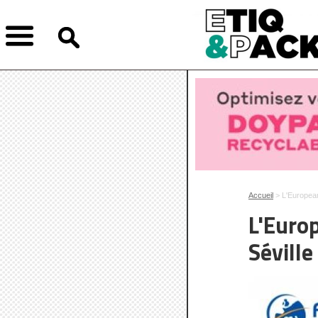
Accueil
> L'European
L'Euro
Séville