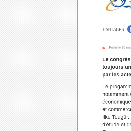
jp
Publié le 16 ma
Le congrès 
toujours u
par les acte
Le progamme
notamment u
économiques
et commerce
Ilke Tougür,
d'étude et d