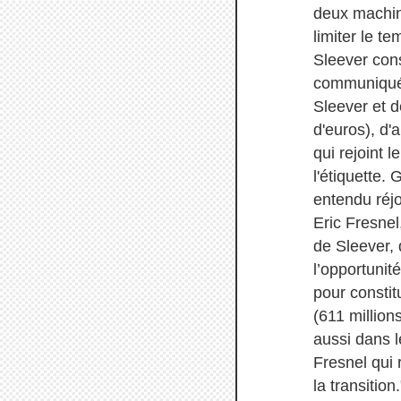
deux machin
limiter le t
Sleever cons
communiqué 
Sleever et d
d'euros), d'
qui rejoint 
l'étiquette.
entendu réjo
Eric Fresnel
de Sleever,
l’opportuni
pour constit
(611 million
aussi dans 
Fresnel qui 
la transition.