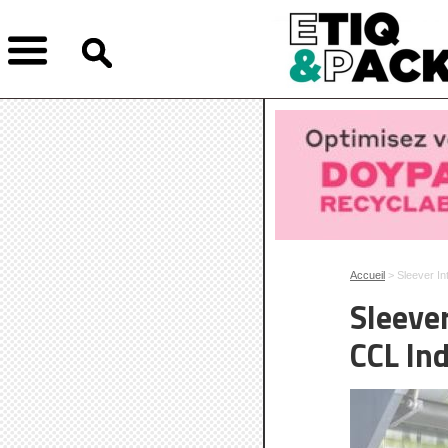
Accueil
> Sleever In
Sleever
CCL Ind