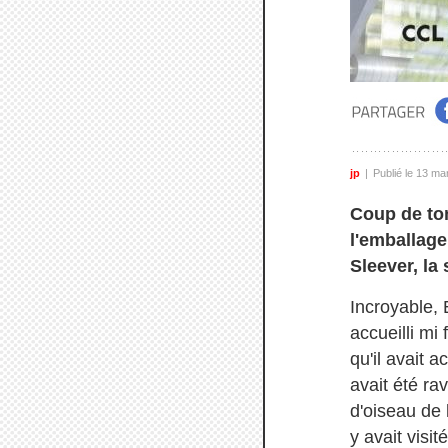
jp
Publié le 13 ma
Coup de ton
l'emballage
Sleever, la 
Incroyable, 
accueilli mi
qu'il avait a
avait été ra
d'oiseau de 
y avait visi